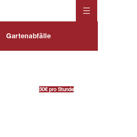
Gartenabfälle
Die zu entsorgenden Güter
müssen selber be- und entladen
werden.
Zusätzlich zu den anfallenden
Kosten von
30€ pro Stunde
für
den Transporter, können Kosten
vom jeweiligen
Entsorgungsbetrieb anfallen.
Diese variieren je nach Art und
Menge der zu
entsorgenden Güter und
müssen von Ihnen beglichen