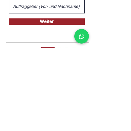
Weiter
Kontakt
info@sus-transporte.de
|
+49 (0) 471 170 177 42
Weserstraße 208, 27572
Bremerhaven
Gleich hier kontaktieren!