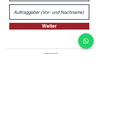
Weiter
Kontakt
info@sus-transporte.de
|
+49 (0) 471 170 177 42
Weserstraße 208, 27572
Bremerhaven
Gleich hier kontaktieren!