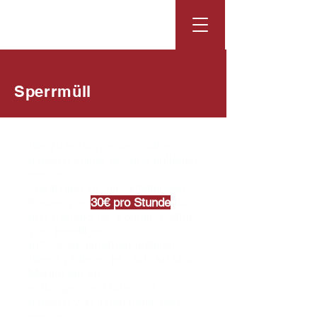
Sperrmüll
Die zu entsorgenden Güter
müssen selber be- und entladen
werden.
Zusätzlich zu den anfallenden
Kosten von
30€ pro Stunde
für
den Transporter, können Kosten
vom jeweiligen
Entsorgungsbetrieb anfallen.
Diese variieren je nach Art und
Menge der zu
entsorgenden Güter und
müssen von Ihnen beglichen
werden.