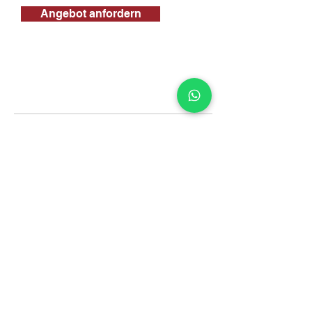
Angebot anfordern
Kontakt
info@sus-transporte.de
|
+49 (0) 471 170 177 42
Weserstraße 208, 27572
Bremerhaven
Gleich hier kontaktieren!